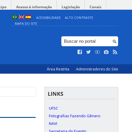
cipe
Acesso à informação
Legislação
Canais
ACESSIBILIDADE
ALTO CONTRASTE
MAPA DO SITE
Área Restrita
Administradores do Site
LINKS
UFSC
Fotografias Fazendo Gênero
NAVI
Secretaria do Evento