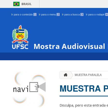
BRASIL
Ir para o conteúdo
1
Ir para o menu
2
Ir para a busca
3
Ir para o rodapé
4
Mostra Audiovisual
MUESTRA PARALELA
MUESTRA 
Disculpa, pero esta entrada 