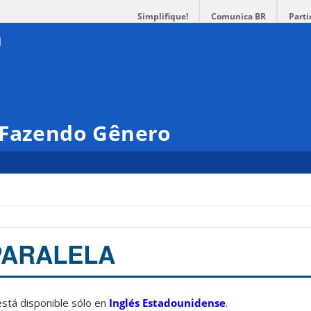
Simplifique!
Comunica BR
Parti
 Fazendo Gênero
PARALELA
está disponible sólo en
Inglés Estadounidense
.