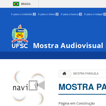
BRASIL
Ir para o conteúdo
1
Ir para o menu
2
Ir para a busca
3
Ir para o rodapé
4
Mostra Audiovisual
MOSTRA PARALELA
MOSTRA P
Página em Construção