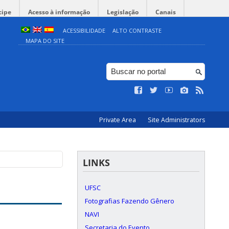
cipe
Acesso à informação
Legislação
Canais
ACESSIBILIDADE
ALTO CONTRASTE
MAPA DO SITE
Private Area
Site Administrators
LINKS
UFSC
Fotografias Fazendo Gênero
NAVI
Secretaria do Evento