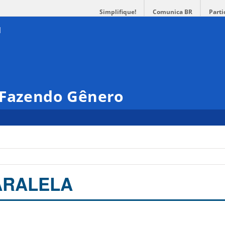
Simplifique!
Comunica BR
Parti
 Fazendo Gênero
ARALELA