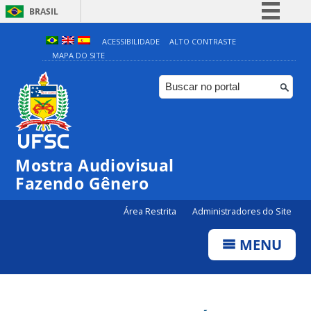
BRASIL
Simplifique!
ACESSIBILIDADE
ALTO CONTRASTE
MAPA DO SITE
Comunica BR
Participe
Acesso à informação
Legislação
Canais
Mostra Audiovisual
Fazendo Gênero
Área Restrita
Administradores do Site
MENU