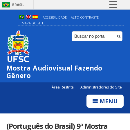
BRASIL
Simplifique!
ACESSIBILIDADE
ALTO CONTRASTE
MAPA DO SITE
Comunica BR
Participe
Acesso à informação
Legislação
Canais
Mostra Audiovisual Fazendo
Gênero
Área Restrita
Administradores do Site
MENU
(Português do Brasil) 9ª Mostra